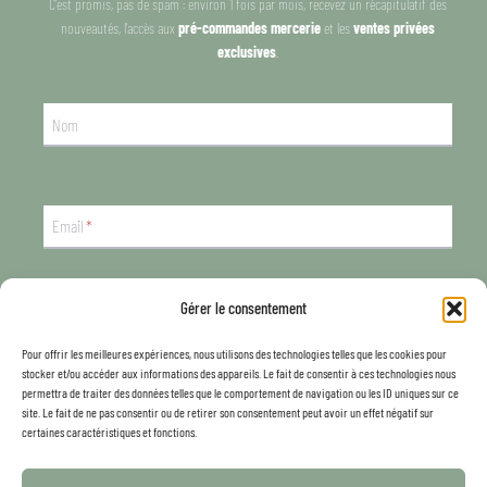
C'est promis, pas de spam : environ 1 fois par mois, recevez un récapitulatif des
nouveautés, l'accès aux
pré-commandes mercerie
et les
ventes privées
exclusives
.
Nom
Email
*
S'INSCRIRE
Gérer le consentement
Pour offrir les meilleures expériences, nous utilisons des technologies telles que les cookies pour
Retours pochons
stocker et/ou accéder aux informations des appareils. Le fait de consentir à ces technologies nous
Mercerie, Kits DIY & Aide
permettra de traiter des données telles que le comportement de navigation ou les ID uniques sur ce
Politique de confidentialité
site. Le fait de ne pas consentir ou de retirer son consentement peut avoir un effet négatif sur
certaines caractéristiques et fonctions.
Conditions générales de ventes
Mentions légales