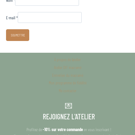
Nom
*
E-mail
*
À propos de l’atelier
Atelier DIY macramé
Entretien du macramé
Mon programme de fidélité
Me contacter
💌
REJOIGNEZ L'ATELIER
Profitez de
-10% sur votre commande
en vous inscrivant !