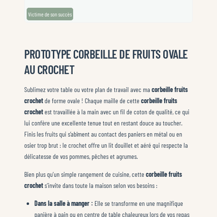
Victime de son succès
Victime de son succès
PROTOTYPE CORBEILLE DE FRUITS OVALE
AU CROCHET
Sublimez votre table ou votre plan de travail avec ma
corbeille fruits
crochet
de forme ovale ! Chaque maille de cette
corbeille fruits
crochet
est travaillée à la main avec un fil de coton de qualité, ce qui
lui confère une excellente tenue tout en restant douce au toucher.
Finis les fruits qui s’abîment au contact des paniers en métal ou en
osier trop brut : le crochet offre un lit douillet et aéré qui respecte la
délicatesse de vos pommes, pêches et agrumes.
Bien plus qu’un simple rangement de cuisine, cette
corbeille fruits
crochet
s’invite dans toute la maison selon vos besoins :
Dans la salle à manger :
Elle se transforme en une magnifique
panière à pain ou en centre de table chaleureux lors de vos repas