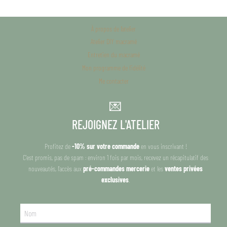
À propos de l’atelier
Atelier DIY macramé
Entretien du macramé
Mon programme de fidélité
Me contacter
💌
REJOIGNEZ L'ATELIER
Profitez de
-10% sur votre commande
en vous inscrivant !
C'est promis, pas de spam : environ 1 fois par mois, recevez un récapitulatif des
nouveautés, l'accès aux
pré-commandes mercerie
et les
ventes privées
exclusives
.
Nom