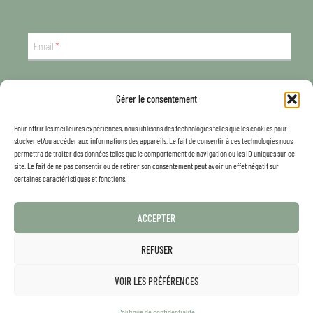
Email
*
S'INSCRIRE
Gérer le consentement
Pour offrir les meilleures expériences, nous utilisons des technologies telles que les cookies pour
Retours pochons
stocker et/ou accéder aux informations des appareils. Le fait de consentir à ces technologies nous
Mercerie, Kits DIY & Aide
permettra de traiter des données telles que le comportement de navigation ou les ID uniques sur ce
Politique de confidentialité
site. Le fait de ne pas consentir ou de retirer son consentement peut avoir un effet négatif sur
certaines caractéristiques et fonctions.
Conditions générales de ventes
Mentions légales
ACCEPTER
Tout ce que vous trouverez ici a été conçu avec amour
depuis mon atelier dans le
REFUSER
Pays Basque, à Boucau
.
Si vous avez un projet personnel à me confier n’hésitez pas à me
contacter
.
VOIR LES PRÉFÉRENCES
© L’atelier de Valentine 2018 – 2026
Politique de confidentialité