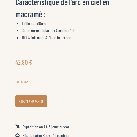
Caractéristique de l’arc en ciel en
macramé :
Taille : 20x10cm
Coton norme Oeko-Tex Standard 100
100% fait main & Made in France
42,90
€
1 en stock
quantité
AJOUTER AU PANIER
de
Prototype
Arc-
en-
Expédition en 1 à 3 jours ouvrés
Ciel
Fils de coton Recyclé premimum