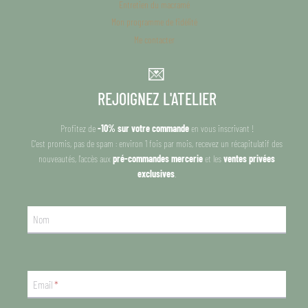
Entretien du macramé
Mon programme de fidélité
Me contacter
💌
REJOIGNEZ L'ATELIER
Profitez de
-10% sur votre commande
en vous inscrivant !
C'est promis, pas de spam : environ 1 fois par mois, recevez un récapitulatif des
nouveautés, l'accès aux
pré-commandes mercerie
et les
ventes privées
exclusives
.
Nom
Email
*