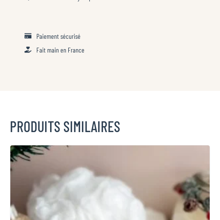
Macramé
à
Poser
Paiement sécurisé
–
Fait main en France
Tons
Pastels
PRODUITS SIMILAIRES