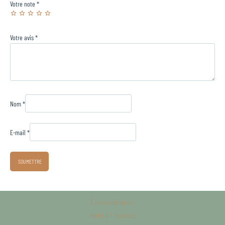
Votre note
*
Votre avis
*
Nom
*
E-mail
*
À propos de l’atelier
Atelier DIY macramé